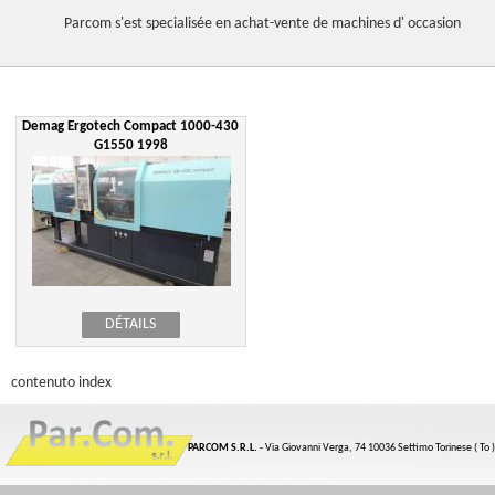
Parcom
s'est
specialisée
en
achat-vente
de machines d' occasion
Demag Ergotech Compact 1000-430
G1550 1998
DÉTAILS
contenuto index
PARCOM S.R.L.
- Via Giovanni Verga, 74 10036 Settimo Torinese ( To )