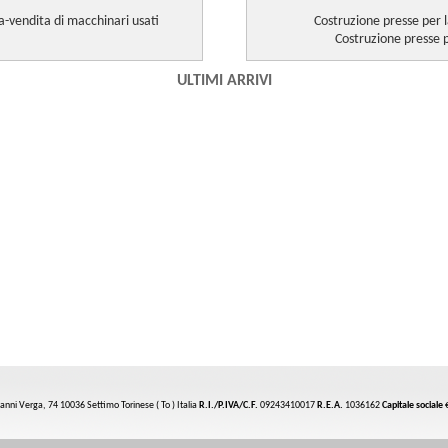
a-vendita
di
macchinari
usati
Costruzione
presse
per 
Costruzione
presse
p
ULTIMI ARRIVI
vanni Verga, 74 10036 Settimo Torinese ( To ) Italia
R.I./P.IVA/C.F.
09243410017
R.E.A.
1036162
Capitale sociale
€