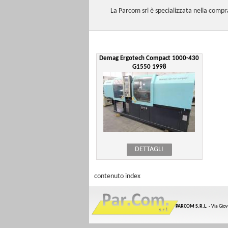
La
Parcom
srl
è
specializzata
nella
compr
Demag Ergotech Compact 1000-430
G1550 1998
DETTAGLI
contenuto index
PARCOM S.R.L.
- Via Gio