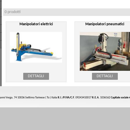
0 prodotti
Manipolatori elettrici
Manipolatori pneumatici
DETTAGLI
DETTAGLI
vanni Verga, 74 10036 Settimo Torinese ( To ) Italia
R.I./P.IVA/C.F.
09243410017
R.E.A.
1036162
Capitale sociale
€