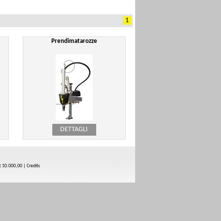
1
Prendimatarozze
DETTAGLI
 10.000,00 |
Credits