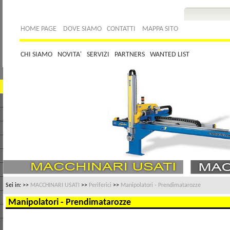
HOME PAGE
DOVE SIAMO
CONTATTI
MAPPA SITO
CHI SIAMO
NOVITA'
SERVIZI
PARTNERS
WANTED LIST
Sei in:
>>
MACCHINARI USATI
>>
Periferici
>>
Manipolatori - Prendimatarozze
Manipolatori - Prendimatarozze