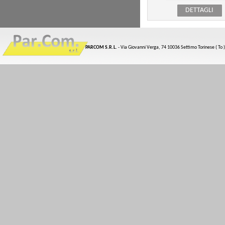
DETTAGLI
PARCOM S.R.L.
- Via Giovanni Verga, 74 10036 Settimo Torinese ( To )